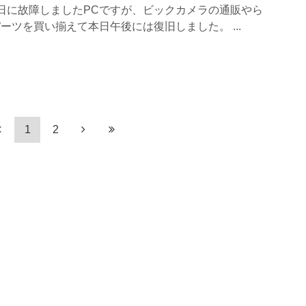
曜日に故障しましたPCですが、ビックカメラの通販やら
でパーツを買い揃えて本日午後には復旧しました。 ...
1
2