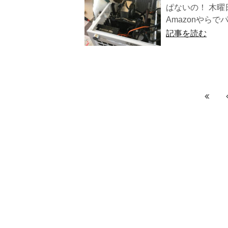
ぱないの！ 木
Amazonやら
記事を読む