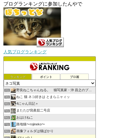
ブログランキングに参加したんやで
人気ブログランキング
ランキング
ポイント
ブロ画
野良ねこちゃんねる。 猫写真家・沖 昌之のブログ
2位
ねこ 猫 ネコ好きは とまらニャィッ
3位
4にゃん日記＋
4位
またたび寫眞舘二号店
5位
おはけねこ
6位
路地猫〜rojineko〜
7位
画像フォルダは猫ばかり
8位
ぱないの！