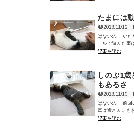
たまには動画
2018/11/12
ぱないの！ い
ールで遊んだ事は
記事を読む
しのぶ1歳
もあるさ
2018/11/10
ぱないの！ 前
真は皆さんにもお
記事を読む