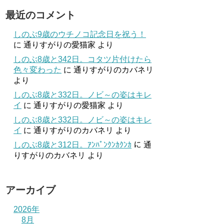
最近のコメント
しのぶ9歳のウチノコ記念日を祝う！
に
通りすがりの愛猫家
より
しのぶ8歳と342日。コタツ片付けたら
色々変わった
に
通りすがりのカバネリ
より
しのぶ8歳と332日。ノビ～の姿はキレ
イ
に
通りすがりの愛猫家
より
しのぶ8歳と332日。ノビ～の姿はキレ
イ
に
通りすがりのカバネリ
より
しのぶ8歳と312日。ｱﾝﾊﾟﾝｸﾝｶｸﾝｶ
に
通
りすがりのカバネリ
より
アーカイブ
2026年
8月