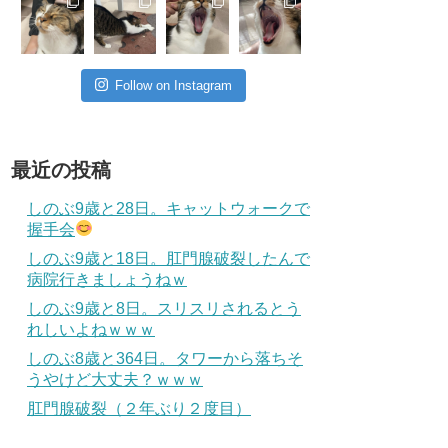
Follow on Instagram
最近の投稿
しのぶ9歳と28日。キャットウォークで
握手会
しのぶ9歳と18日。肛門腺破裂したんで
病院行きましょうねｗ
しのぶ9歳と8日。スリスリされるとう
れしいよねｗｗｗ
しのぶ8歳と364日。タワーから落ちそ
うやけど大丈夫？ｗｗｗ
肛門腺破裂（２年ぶり２度目）