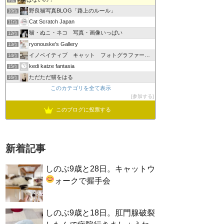
9位
野良猫写真BLOG「路上のルール」
10位
Cat Scratch Japan
11位
猫・ぬこ・ネコ 写真・画像いっぱい
12位
ryonouske's Gallery
13位
イノベイティブ キャット フォトグラファーズ グループ
14位
kedi katze fantasia
15位
ただただ猫をはる
16位
このカテゴリを全て表示
参加する
このブログに投票する
新着記事
しのぶ9歳と28日。キャットウ
ォークで握手会
しのぶ9歳と18日。肛門腺破裂