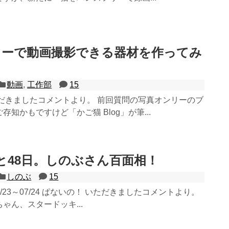
リーで動画撮影できる器材を作ってみ
動画
,
工作部
15
ただきましたコメントより。 前回質問の写真オンリーのブ
知かもですけど「かご猫 Blog」が筆...
と48日。しのぶさん百面相！
しのぶ
15
07/23～07/24 ぱないの！ いただきましたコメントより。
ゃん、スタードッキ...