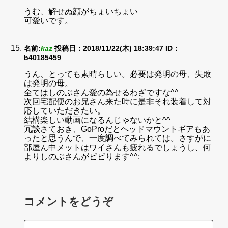
うむ、解せぬ顔がちょいちょい
可愛いです。
名前:
kaz
投稿日：2018/11/22(木) 18:39:47
ID：
b40185459
うん、とっても素晴らしい。必要は発明の母、失敗
は発明の母。
全てはしのぶさん愛の為せるわざですな^^
次回宅配便のお兄さん来た時に是非それ装着して対
応していただきたい。
結構楽しい動画になるんじゃないかと^^
冗談さておき、GoProだとヘッドマウントギアもあ
ったと思うんで、一度調べてみられては。さすがに
部屋ん中メットはワイさんも疲れるでしょうし、何
よりしのぶさんがビビります^^;
コメントをどうぞ