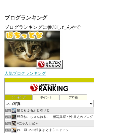
ブログランキング
ブログランキングに参加したんやで
人気ブログランキング
ランキング
ポイント
ブロ画
猫ともふもふと彩りと
1位
野良ねこちゃんねる。 猫写真家・沖 昌之のブログ
2位
4にゃん日記＋
3位
ねこ 猫 ネコ好きは とまらニャィッ
4位