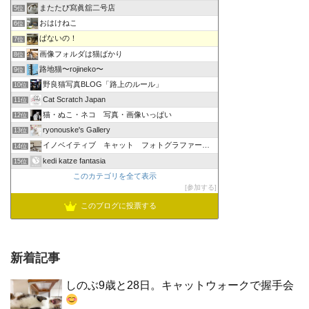
またたび寫眞舘二号店
5位
おはけねこ
6位
ぱないの！
7位
画像フォルダは猫ばかり
8位
路地猫〜rojineko〜
9位
野良猫写真BLOG「路上のルール」
10位
Cat Scratch Japan
11位
猫・ぬこ・ネコ 写真・画像いっぱい
12位
ryonouske's Gallery
13位
イノベイティブ キャット フォトグラファーズ グループ
14位
kedi katze fantasia
15位
このカテゴリを全て表示
参加する
このブログに投票する
新着記事
しのぶ9歳と28日。キャットウォークで握手会