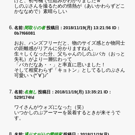
けど、初号機で仕組みがわかりましたｗ
しのぶさんを撮るための情熱が（あいかわらずどこ
かななめで）素晴らしい
名前:
間取りの者
投稿日：2018/11/19(月) 13:21:56
ID：
0b7f66081
おお、ハンズフリーだと、物のサイズ感とか物同士
の距離感がリアルに分かりますねえ。
生々しくなった分、父ちゃんのしのぶバカ（おっと
失礼）がより一層伝わって
「バカだなあ・・」と率直に思いました！
そして相変わらず「キョトン」としてるしのぶさん
可愛いヽ(*´∀`)ﾉﾟ
名前:
名無し
投稿日：2018/11/19(月) 13:35:21
ID：
529f174fd
ワイさんがウォズになった（笑）
いつかしのぶアーマーを装着するときが来そうで
す。
名前:
通りすがりの愛猫家
投稿日：2018/11/19(月)