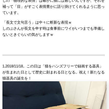
じの「物理的な表情」は確かに猫には難しいんですが、それを
補って「目」がすごく表情豊かに語り掛けてくれるように思っ
ています。
「長文で文句言う」は中々に斬新な表現ｗ
しのぶさんが長文を申す時は食事前にワイがいつまでも準備し
ないときぐらいの気がしますｗ
1.2018/11/18。この日は「猫をハンズフリーで録画する器具」
が生まれた日として歴史に刻まれる日となる。祝え！新たなる
猫器具の誕生を！