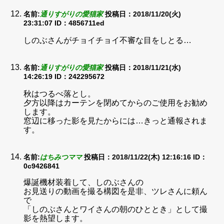
名前:
通りすがりの愛猫家
投稿日：2018/11/20(火)
23:31:07
ID：4856711ed
しのぶさんがチョイチョイ不審な目をしとる…
名前:
通りすがりの愛猫家
投稿日：2018/11/21(水)
14:26:19
ID：242295672
秋はつるべ落とし。
夕方以降はカーテンを閉めてからのご使用をお勧め
します。
窓辺に移った影を見たからには…きっと通報されま
す。
名前:
はちみつママ
投稿日：2018/11/22(木) 12:16:16
ID：
0c9426841
爆誕機材装着して、しのぶさんの
お見送りの動画を撮る構図を是非、ツレさんに頼ん
で
「しのぶさんとワイさんの朝のひととき」として撮
影を熱望します。