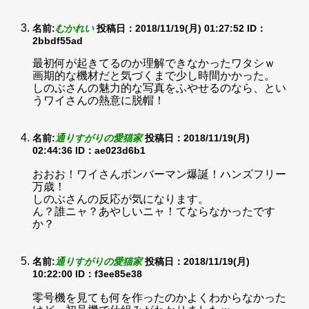
名前:
むかれい
投稿日：2018/11/19(月) 01:27:52
ID：
2bbdf55ad
最初何が起きてるのか理解できなかったワタシｗ
画期的な機材だと気づくまで少し時間かかった。
しのぶさんの魅力的な写真をふやせるのなら、とい
うワイさんの熱意に脱帽！
名前:
通りすがりの愛猫家
投稿日：2018/11/19(月)
02:44:36
ID：ae023d6b1
おおお！ワイさんボンバーマン爆誕！ハンズフリー
万歳！
しのぶさんの反応が気になります。
ん？誰ニャ？あやしいニャ！てならなかったです
か？
名前:
通りすがりの愛猫家
投稿日：2018/11/19(月)
10:22:00
ID：f3ee85e38
零号機を見ても何を作ったのかよくわからなかった