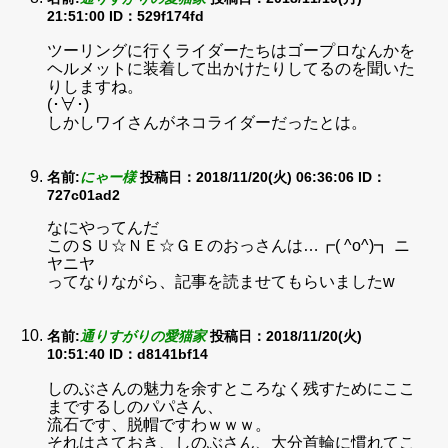
21:51:00
ID：529f174fd
ツーリングに行くライダーたちはゴープロなんかを
ヘルメットに装着して出かけたりしてるのを聞いた
りしますね。
(･∀･)
しかしワイさんがネコライダーだったとは。
名前:
にゃー様
投稿日：2018/11/20(火) 06:36:06
ID：
727c01ad2
なにやってんだ
このＳＵ☆ＮＥ☆ＧＥのおっさんは…┏( ^o^)┓ ニ
ヤニヤ
ってなりながら、記事を読ませてもらいましたw
名前:
通りすがりの愛猫家
投稿日：2018/11/20(火)
10:51:40
ID：d8141bf14
しのぶさんの魅力を余すところなく残すためにここ
までするしのパパさん、
流石です、脱帽ですわｗｗｗ。
それはさておき、しのぶさん、大分首輪に慣れてこ