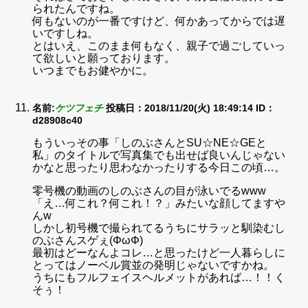
られたんですね。
何もないのが一番ですけど、何かあってからでは遅
いですしね。
とはいえ、このまま何もなく、親子で過ごしていっ
て欲しいと願っております。
いつまでもお健やかに。
名前:
ケツフェチ
投稿日：2018/11/20(火) 18:49:14
ID：
d28908c40
もういっその事「しのぶさんとSU☆NE☆GEと
私」のタイトルで写真集でも出せば良いんじゃない
かなと思ったり思わなかったりする今日この頃…。
零号機の動画のしのぶさんの目が泳いでるwww
「え…何これ？何これ！？」みたいな顔してますや
んw
しかし初号機で撮られてるうちにサラッと馴染むし
のぶさんスゲぇ(ΦωΦ)
最初はどーなんよコレ…と思ったけど一人暮らしに
とってはノーベル賞並の発明じゃないですかね。
うちにもフルフェイスヘルメットがあれば…！！く
そぅ！