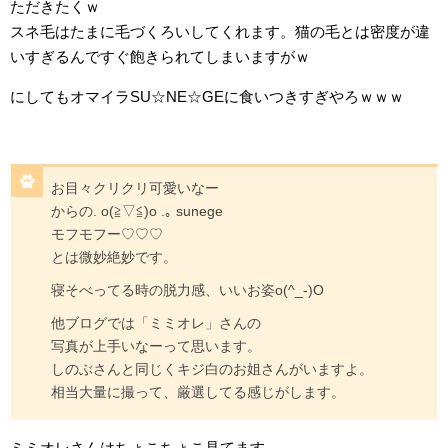
ただきたくｗ
スネ毛はたまに毛づくろいしてくれます。猫の毛とは密度が違
いすぎるんですぐ飽きられてしまいますがｗ
にしてもオマイラSU☆NE☆GEに食いつきすぎやろｗｗｗ
お目々クリクリ可愛いなー
からの. o(≧▽≦)o .｡ sunege
モフモフー♡♡♡
とは微妙絶妙です。
寝そべってる時の脱力感、いいお姿o(^_-)O
他ブログでは「ミミオレ」さんの
写真が上手いなーって思います。
しのぶさんと同じくキジ白のお姐さんがいますよ。
相当大量に撮って、厳選してる感じがします。
ミミオレさんはちょこちょこ見てます。