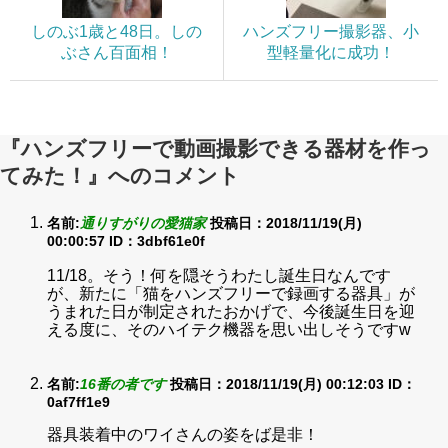
しのぶ1歳と48日。しの
ハンズフリー撮影器、小
ぶさん百面相！
型軽量化に成功！
『ハンズフリーで動画撮影できる器材を作っ
てみた！』へのコメント
名前:
通りすがりの愛猫家
投稿日：2018/11/19(月)
00:00:57
ID：3dbf61e0f
11/18。そう！何を隠そうわたし誕生日なんです
が、新たに「猫をハンズフリーで録画する器具」が
うまれた日が制定されたおかげで、今後誕生日を迎
える度に、そのハイテク機器を思い出しそうですw
名前:
16番の者です
投稿日：2018/11/19(月) 00:12:03
ID：
0af7ff1e9
器具装着中のワイさんの姿をば是非！