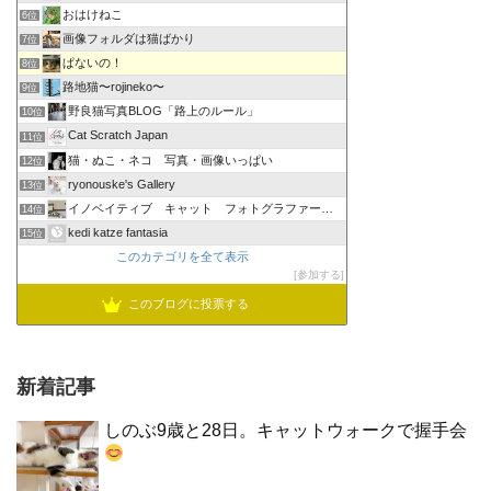
おはけねこ
6位
画像フォルダは猫ばかり
7位
ぱないの！
8位
路地猫〜rojineko〜
9位
野良猫写真BLOG「路上のルール」
10位
Cat Scratch Japan
11位
猫・ぬこ・ネコ 写真・画像いっぱい
12位
ryonouske's Gallery
13位
イノベイティブ キャット フォトグラファーズ グループ
14位
kedi katze fantasia
15位
このカテゴリを全て表示
参加する
このブログに投票する
新着記事
しのぶ9歳と28日。キャットウォークで握手会