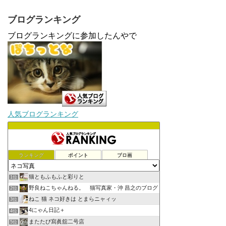
ブログランキング
ブログランキングに参加したんやで
人気ブログランキング
ランキング
ポイント
ブロ画
猫ともふもふと彩りと
1位
野良ねこちゃんねる。 猫写真家・沖 昌之のブログ
2位
ねこ 猫 ネコ好きは とまらニャィッ
3位
4にゃん日記＋
4位
またたび寫眞舘二号店
5位