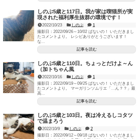
しのぶ5歳と117日。我が家は喫猫所が実
現された福利厚生抜群の環境です！
2022/10/23
しのぶ
1
撮影日：2022/09/26～10/02 ぱないの！ いただきまし
たコメントより。 レシピありがとうございます！
な...
記事を読む
しのぶ5歳と110日。ちょっとだけよ～ん
（加トちゃん風
2022/10/16
しのぶ
1
撮影日：2022/09/19～09/25 ぱないの！ いただきまし
たコメントより。 マーガリンソムリエ「…ん？？」最
高...
記事を読む
しのぶ5歳と103日。夜は冷えるしコタツ
で温まろう
2022/10/9
しのぶ
2
撮影日：2022/09/12～09/18 ぱないの！ いただきまし