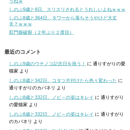
うねｗ
しのぶ9歳と8日。スリスリされるとうれしいよねｗｗｗ
しのぶ8歳と364日。タワーから落ちそうやけど大丈
夫？ｗｗｗ
肛門腺破裂（２年ぶり２度目）
最近のコメント
しのぶ9歳のウチノコ記念日を祝う！
に
通りすがりの愛
猫家
より
しのぶ8歳と342日。コタツ片付けたら色々変わった
に
通りすがりのカバネリ
より
しのぶ8歳と332日。ノビ～の姿はキレイ
に
通りすがり
の愛猫家
より
しのぶ8歳と332日。ノビ～の姿はキレイ
に
通りすがり
のカバネリ
より