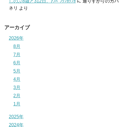
しのぶ8歳と312日。ｱﾝﾊﾟﾝｸﾝｶｸﾝｶ
に
通りすがりのカバ
ネリ
より
アーカイブ
2026年
8月
7月
6月
5月
4月
3月
2月
1月
2025年
2024年