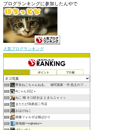
ブログランキングに参加したんやで
人気ブログランキング
ランキング
ポイント
ブロ画
野良ねこちゃんねる。 猫写真家・沖 昌之のブログ
2位
4にゃん日記＋
3位
ねこ 猫 ネコ好きは とまらニャィッ
4位
またたび寫眞舘二号店
5位
おはけねこ
6位
画像フォルダは猫ばかり
7位
路地猫〜rojineko〜
8位
ぱないの！