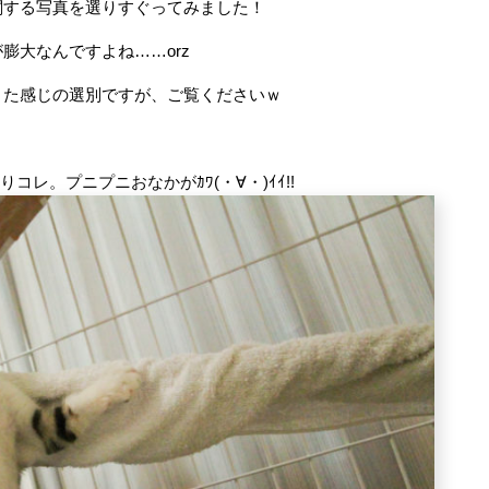
関する写真を選りすぐってみました！
膨大なんですよね……orz
きた感じの選別ですが、ご覧くださいｗ
コレ。プニプニおなかがｶﾜ(・∀・)ｲｲ!!