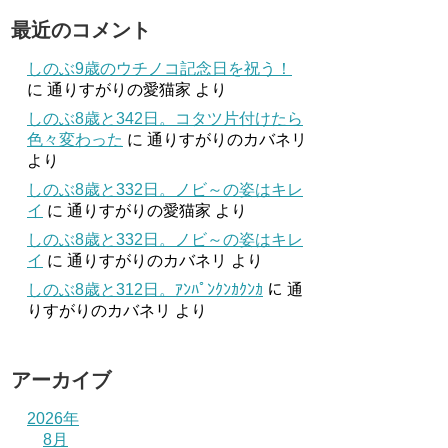
最近のコメント
しのぶ9歳のウチノコ記念日を祝う！
に
通りすがりの愛猫家
より
しのぶ8歳と342日。コタツ片付けたら
色々変わった
に
通りすがりのカバネリ
より
しのぶ8歳と332日。ノビ～の姿はキレ
イ
に
通りすがりの愛猫家
より
しのぶ8歳と332日。ノビ～の姿はキレ
イ
に
通りすがりのカバネリ
より
しのぶ8歳と312日。ｱﾝﾊﾟﾝｸﾝｶｸﾝｶ
に
通
りすがりのカバネリ
より
アーカイブ
2026年
8月