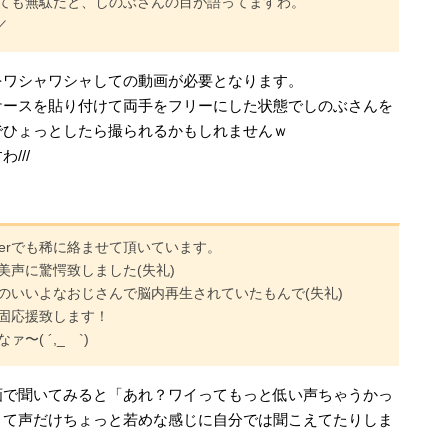
ても無駄だと、しのぶさんの目が語ってますわ。
／
をワシャワシャしての動画が必要となります。
ケースを貼り付けて両手をフリーにした状態でしのぶさんを
でひょっとしたら撮られるかもしれませんｗ
///
terでも稀に絡ませて頂いています。
美声に驚愕致しました(失礼)
のいいよなおじさんで脳内再生されていたもんで(失礼)
固応援致します！
( ´,_ゝ`)
画で聞いてみると「あれ？ワイってもっと低い声ちゃうかっ
くて声だけちょっと若めな感じに自分では聞こえてたりしま