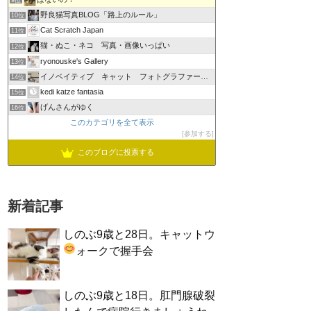
9位
野良猫写真BLOG「路上のルール」
10位
Cat Scratch Japan
11位
猫・ぬこ・ネコ 写真・画像いっぱい
12位
ryonouske's Gallery
13位
イノベイティブ キャット フォトグラファーズ グループ
14位
kedi katze fantasia
15位
げんさんがゆく
16位
このカテゴリを全て表示
参加する
このブログに投票する
新着記事
しのぶ9歳と28日。キャットウ
ォークで握手会
しのぶ9歳と18日。肛門腺破裂