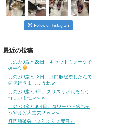
Follow on Instagram
最近の投稿
しのぶ9歳と28日。キャットウォークで
握手会
しのぶ9歳と18日。肛門腺破裂したんで
病院行きましょうねｗ
しのぶ9歳と8日。スリスリされるとう
れしいよねｗｗｗ
しのぶ8歳と364日。タワーから落ちそ
うやけど大丈夫？ｗｗｗ
肛門腺破裂（２年ぶり２度目）