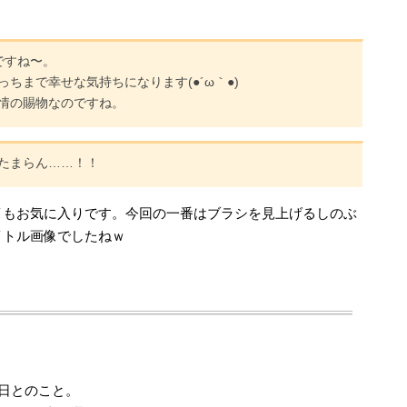
ですね〜。
ちまで幸せな気持ちになります(●´ω｀●)
情の賜物なのですね。
たまらん……！！
イもお気に入りです。今回の一番はブラシを見上げるしのぶ
イトル画像でしたねｗ
の日とのこと。