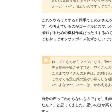
朝のお見送り版もあったらシラを切っ
えーと、ハイ、見たいんですっ (^O^)
これをやろうとすると両手でしのぶさん
で、今考えているのがゴーグルにスマホ
撮影するための機材作成だったりするの
でもやっぱオッサンボイス恥ずかしいですわ
ねこメモさんからファンになり、Twit
先日動画を観させて頂き、ワイさんの
これまでワイさんのお声は、志村けん
これからも父と娘の温かい暮らしを断
いいよなァ〜、ネッコは、かわええよなァ〜
自分の声ってわからないものですが、動
たん？」と思ってました。思いのほか高
すｗ