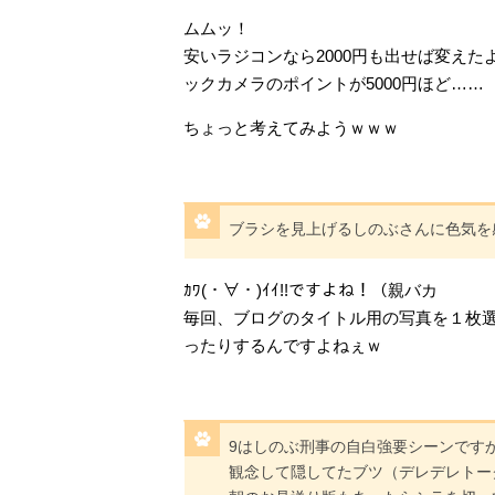
ムムッ！
安いラジコンなら2000円も出せば変え
ックカメラのポイントが5000円ほど……
ちょっと考えてみようｗｗｗ
ブラシを見上げるしのぶさんに色気を
ｶﾜ(・∀・)ｲｲ!!ですよね！（親バカ
毎回、ブログのタイトル用の写真を１枚
ったりするんですよねぇｗ
9はしのぶ刑事の自白強要シーンですかね
観念して隠してたブツ（デレデレトー