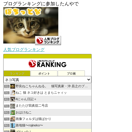
ブログランキングに参加したんやで
人気ブログランキング
ランキング
ポイント
ブロ画
野良ねこちゃんねる。 猫写真家・沖 昌之のブログ
2位
ねこ 猫 ネコ好きは とまらニャィッ
3位
4にゃん日記＋
4位
またたび寫眞舘二号店
5位
おはけねこ
6位
画像フォルダは猫ばかり
7位
路地猫〜rojineko〜
8位
ぱないの！