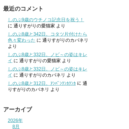
最近のコメント
しのぶ9歳のウチノコ記念日を祝う！
に
通りすがりの愛猫家
より
しのぶ8歳と342日。コタツ片付けたら
色々変わった
に
通りすがりのカバネリ
より
しのぶ8歳と332日。ノビ～の姿はキレ
イ
に
通りすがりの愛猫家
より
しのぶ8歳と332日。ノビ～の姿はキレ
イ
に
通りすがりのカバネリ
より
しのぶ8歳と312日。ｱﾝﾊﾟﾝｸﾝｶｸﾝｶ
に
通
りすがりのカバネリ
より
アーカイブ
2026年
8月