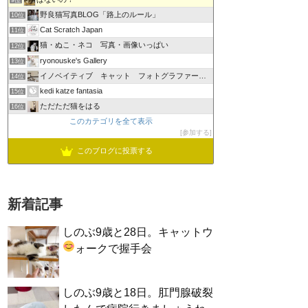
9位
野良猫写真BLOG「路上のルール」
10位
Cat Scratch Japan
11位
猫・ぬこ・ネコ 写真・画像いっぱい
12位
ryonouske's Gallery
13位
イノベイティブ キャット フォトグラファーズ グループ
14位
kedi katze fantasia
15位
ただただ猫をはる
16位
このカテゴリを全て表示
参加する
このブログに投票する
新着記事
しのぶ9歳と28日。キャットウ
ォークで握手会
しのぶ9歳と18日。肛門腺破裂