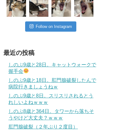
Follow on Instagram
最近の投稿
しのぶ9歳と28日。キャットウォークで
握手会
しのぶ9歳と18日。肛門腺破裂したんで
病院行きましょうねｗ
しのぶ9歳と8日。スリスリされるとう
れしいよねｗｗｗ
しのぶ8歳と364日。タワーから落ちそ
うやけど大丈夫？ｗｗｗ
肛門腺破裂（２年ぶり２度目）