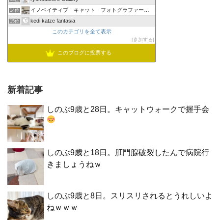
イノベイティブ キャット フォトグラファーズ グループ
14位
kedi katze fantasia
15位
このカテゴリを全て表示
参加する
このブログに投票する
新着記事
しのぶ9歳と28日。キャットウォークで握手会
しのぶ9歳と18日。肛門腺破裂したんで病院行
きましょうねｗ
しのぶ9歳と8日。スリスリされるとうれしいよ
ねｗｗｗ