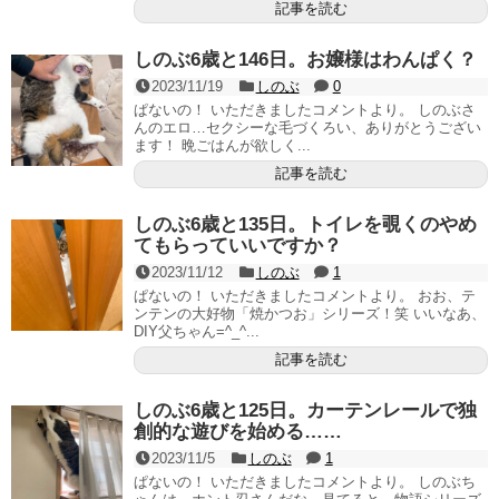
記事を読む
しのぶ6歳と146日。お嬢様はわんぱく？
2023/11/19
しのぶ
0
ぱないの！ いただきましたコメントより。 しのぶさ
んのエロ…セクシーな毛づくろい、ありがとうござい
ます！ 晩ごはんが欲しく...
記事を読む
しのぶ6歳と135日。トイレを覗くのやめ
てもらっていいですか？
2023/11/12
しのぶ
1
ぱないの！ いただきましたコメントより。 おお、テ
ンテンの大好物「焼かつお」シリーズ！笑 いいなあ、
DIY父ちゃん=^_^...
記事を読む
しのぶ6歳と125日。カーテンレールで独
創的な遊びを始める……
2023/11/5
しのぶ
1
ぱないの！ いただきましたコメントより。 しのぶち