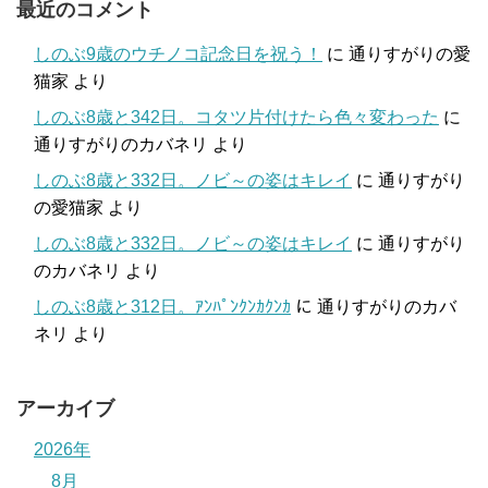
最近のコメント
しのぶ9歳のウチノコ記念日を祝う！
に
通りすがりの愛
猫家
より
しのぶ8歳と342日。コタツ片付けたら色々変わった
に
通りすがりのカバネリ
より
しのぶ8歳と332日。ノビ～の姿はキレイ
に
通りすがり
の愛猫家
より
しのぶ8歳と332日。ノビ～の姿はキレイ
に
通りすがり
のカバネリ
より
しのぶ8歳と312日。ｱﾝﾊﾟﾝｸﾝｶｸﾝｶ
に
通りすがりのカバ
ネリ
より
アーカイブ
2026年
8月