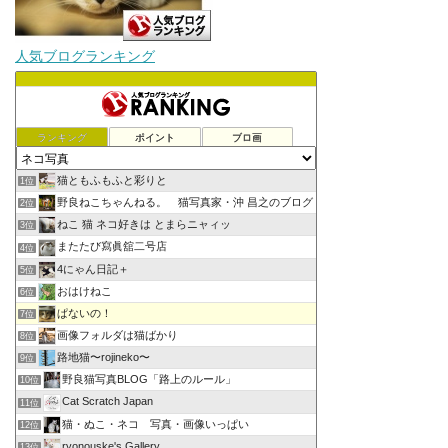
人気ブログランキング
ランキング
ポイント
ブロ画
猫ともふもふと彩りと
1位
野良ねこちゃんねる。 猫写真家・沖 昌之のブログ
2位
ねこ 猫 ネコ好きは とまらニャィッ
3位
またたび寫眞舘二号店
4位
4にゃん日記＋
5位
おはけねこ
6位
ぱないの！
7位
画像フォルダは猫ばかり
8位
路地猫〜rojineko〜
9位
野良猫写真BLOG「路上のルール」
10位
Cat Scratch Japan
11位
猫・ぬこ・ネコ 写真・画像いっぱい
12位
ryonouske's Gallery
13位