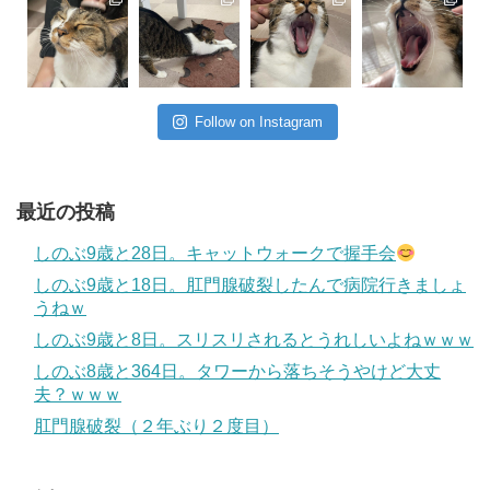
Follow on Instagram
最近の投稿
しのぶ9歳と28日。キャットウォークで握手会
しのぶ9歳と18日。肛門腺破裂したんで病院行きましょ
うねｗ
しのぶ9歳と8日。スリスリされるとうれしいよねｗｗｗ
しのぶ8歳と364日。タワーから落ちそうやけど大丈
夫？ｗｗｗ
肛門腺破裂（２年ぶり２度目）