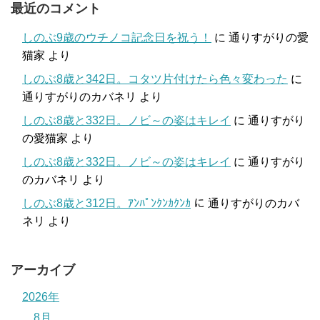
最近のコメント
しのぶ9歳のウチノコ記念日を祝う！
に
通りすがりの愛
猫家
より
しのぶ8歳と342日。コタツ片付けたら色々変わった
に
通りすがりのカバネリ
より
しのぶ8歳と332日。ノビ～の姿はキレイ
に
通りすがり
の愛猫家
より
しのぶ8歳と332日。ノビ～の姿はキレイ
に
通りすがり
のカバネリ
より
しのぶ8歳と312日。ｱﾝﾊﾟﾝｸﾝｶｸﾝｶ
に
通りすがりのカバ
ネリ
より
アーカイブ
2026年
8月