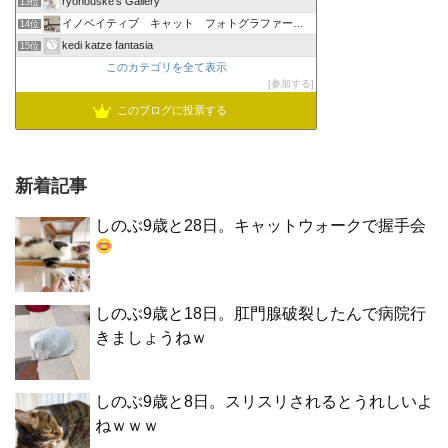
ryonouske's Gallery
13位
イノベイティブ キャット フォトグラファーズ グループ
14位
kedi katze fantasia
15位
このカテゴリを全て表示
参加する
このブログに投票する
新着記事
しのぶ9歳と28日。キャットウォークで握手会
しのぶ9歳と18日。肛門腺破裂したんで病院行
きましょうねｗ
しのぶ9歳と8日。スリスリされるとうれしいよ
ねｗｗｗ