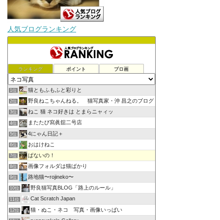
人気ブログランキング
ランキング
ポイント
ブロ画
猫ともふもふと彩りと
1位
野良ねこちゃんねる。 猫写真家・沖 昌之のブログ
2位
ねこ 猫 ネコ好きは とまらニャィッ
3位
またたび寫眞舘二号店
4位
4にゃん日記＋
5位
おはけねこ
6位
ぱないの！
7位
画像フォルダは猫ばかり
8位
路地猫〜rojineko〜
9位
野良猫写真BLOG「路上のルール」
10位
Cat Scratch Japan
11位
猫・ぬこ・ネコ 写真・画像いっぱい
12位