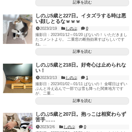
記事を読む
しのぶ5歳と227日。イタズラする時は悪
い顔しとるなｗｗｗ
2023/2/19
しのぶ
0
撮影日：2023/01/12～01/20 ぱないの！ いただきまし
たコメントより。 二重窓の断熱効果すばらしいです
ね。...
記事を読む
しのぶ5歳と218日。好奇心は止められな
い！
2023/2/13
しのぶ
1
撮影日：2023/01/02～01/11 ぱないの！ 金曜日はずい
ぶんと冷え込んで一部では雪も降った関東地方です
が、二重...
記事を読む
しのぶ5歳と207日。抱っこは相変わらず
苦手……
2023/2/6
しのぶ
0