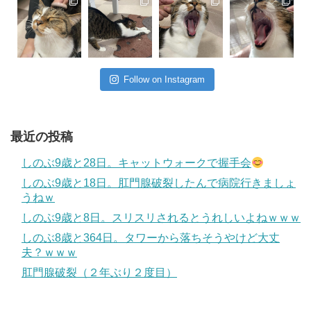
Follow on Instagram
最近の投稿
しのぶ9歳と28日。キャットウォークで握手会
しのぶ9歳と18日。肛門腺破裂したんで病院行きましょ
うねｗ
しのぶ9歳と8日。スリスリされるとうれしいよねｗｗｗ
しのぶ8歳と364日。タワーから落ちそうやけど大丈
夫？ｗｗｗ
肛門腺破裂（２年ぶり２度目）