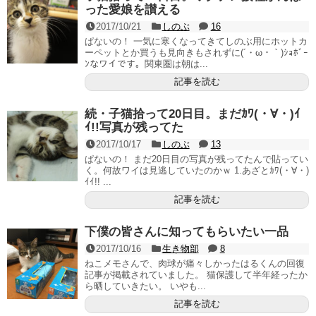
った愛娘を讃える
2017/10/21
しのぶ
16
ぱないの！ 一気に寒くなってきてしのぶ用にホットカ
ーペットとか買うも見向きもされずに(´・ω・｀)ｼｮﾎﾞｰ
ﾝなワイです。関東圏は朝は...
記事を読む
続・子猫拾って20日目。まだｶﾜ(・∀・)ｲ
ｲ!!写真が残ってた
2017/10/17
しのぶ
13
ぱないの！ まだ20日目の写真が残ってたんで貼ってい
く。何故ワイは見逃していたのかｗ 1.あざとｶﾜ(・∀・)
ｲｲ!! ...
記事を読む
下僕の皆さんに知ってもらいたい一品
2017/10/16
生き物部
8
ねこメモさんで、肉球が痛々しかったはるくんの回復
記事が掲載されていました。 猫保護して半年経ったか
ら晒していきたい。 いやも...
記事を読む