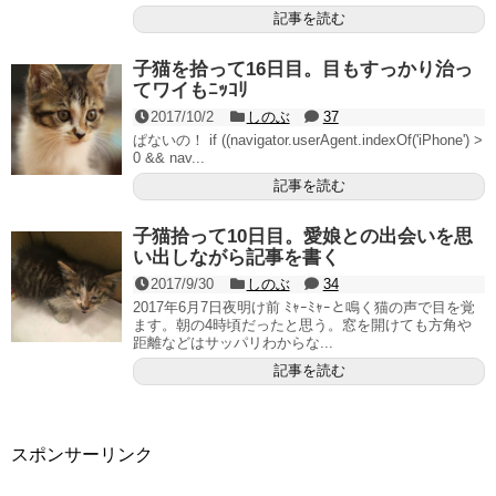
記事を読む
子猫を拾って16日目。目もすっかり治っ
てワイもﾆｯｺﾘ
2017/10/2
しのぶ
37
ぱないの！ if ((navigator.userAgent.indexOf('iPhone') >
0 && nav...
記事を読む
子猫拾って10日目。愛娘との出会いを思
い出しながら記事を書く
2017/9/30
しのぶ
34
2017年6月7日夜明け前 ﾐｬｰﾐｬｰと鳴く猫の声で目を覚
ます。朝の4時頃だったと思う。窓を開けても方角や
距離などはサッパリわからな...
記事を読む
スポンサーリンク