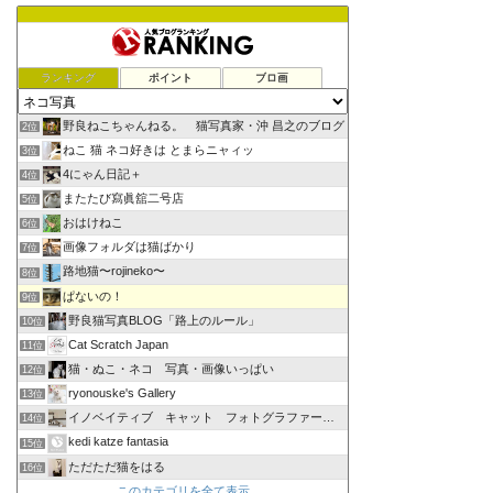
ランキング
ポイント
ブロ画
野良ねこちゃんねる。 猫写真家・沖 昌之のブログ
2位
ねこ 猫 ネコ好きは とまらニャィッ
3位
4にゃん日記＋
4位
またたび寫眞舘二号店
5位
おはけねこ
6位
画像フォルダは猫ばかり
7位
路地猫〜rojineko〜
8位
ぱないの！
9位
野良猫写真BLOG「路上のルール」
10位
Cat Scratch Japan
11位
猫・ぬこ・ネコ 写真・画像いっぱい
12位
ryonouske's Gallery
13位
イノベイティブ キャット フォトグラファーズ グループ
14位
kedi katze fantasia
15位
ただただ猫をはる
16位
このカテゴリを全て表示