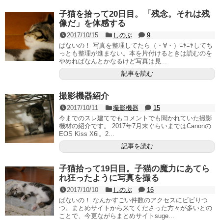
子猫を拾って20日目。「残念。それは残
像だ」を体感する
2017/10/15
しのぶ
9
ぱないの！ 写真を整理してたら（・∀・）ﾆﾔﾆﾔしてち
っとも整理が進まない。本を片付けるときは読むのを
やめればなんとかなるけど写真は見...
記事を読む
撮影機器紹介
2017/10/11
撮影機器
15
今までのスレ建てでもコメントでも聞かれていた撮影
機材の紹介です。 2017年7月末ぐらいまではCanonの
EOS Kiss X6i。2...
記事を読む
子猫拾って19日目。子猫の魔力にあてら
れ狂ったように写真を撮る
2017/10/10
しのぶ
16
ぱないの！ なんかすごい件数のアクセスにビビりつ
つ。まとめサイトから来てくださった方々が多いとの
ことで、今更ながらまとめサイトsuge...