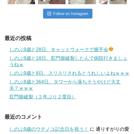
Follow on Instagram
最近の投稿
しのぶ9歳と28日。キャットウォークで握手会
しのぶ9歳と18日。肛門腺破裂したんで病院行きましょ
うねｗ
しのぶ9歳と8日。スリスリされるとうれしいよねｗｗｗ
しのぶ8歳と364日。タワーから落ちそうやけど大丈
夫？ｗｗｗ
肛門腺破裂（２年ぶり２度目）
最近のコメント
しのぶ9歳のウチノコ記念日を祝う！
に
通りすがりの愛