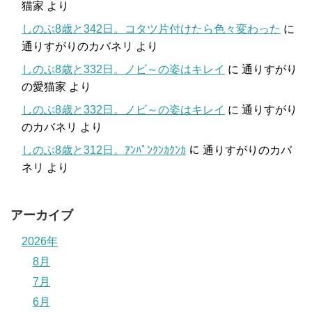
猫家
より
しのぶ8歳と342日。コタツ片付けたら色々変わった
に
通りすがりのカバネリ
より
しのぶ8歳と332日。ノビ～の姿はキレイ
に
通りすがり
の愛猫家
より
しのぶ8歳と332日。ノビ～の姿はキレイ
に
通りすがり
のカバネリ
より
しのぶ8歳と312日。ｱﾝﾊﾟﾝｸﾝｶｸﾝｶ
に
通りすがりのカバ
ネリ
より
アーカイブ
2026年
8月
7月
6月