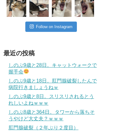
Follow on Instagram
最近の投稿
しのぶ9歳と28日。キャットウォークで
握手会
しのぶ9歳と18日。肛門腺破裂したんで
病院行きましょうねｗ
しのぶ9歳と8日。スリスリされるとう
れしいよねｗｗｗ
しのぶ8歳と364日。タワーから落ちそ
うやけど大丈夫？ｗｗｗ
肛門腺破裂（２年ぶり２度目）