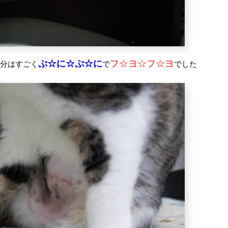
ぷ☆に☆ぷ☆に
フ☆ヨ☆フ☆ヨ
部分はすごく
で
でした