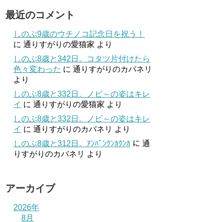
最近のコメント
しのぶ9歳のウチノコ記念日を祝う！
に
通りすがりの愛猫家
より
しのぶ8歳と342日。コタツ片付けたら
色々変わった
に
通りすがりのカバネリ
より
しのぶ8歳と332日。ノビ～の姿はキレ
イ
に
通りすがりの愛猫家
より
しのぶ8歳と332日。ノビ～の姿はキレ
イ
に
通りすがりのカバネリ
より
しのぶ8歳と312日。ｱﾝﾊﾟﾝｸﾝｶｸﾝｶ
に
通
りすがりのカバネリ
より
アーカイブ
2026年
8月