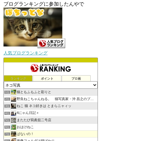
ブログランキングに参加したんやで
人気ブログランキング
ランキング
ポイント
ブロ画
猫ともふもふと彩りと
1位
野良ねこちゃんねる。 猫写真家・沖 昌之のブログ
2位
ねこ 猫 ネコ好きは とまらニャィッ
3位
4にゃん日記＋
4位
またたび寫眞舘二号店
5位
おはけねこ
6位
ぱないの！
7位
画像フォルダは猫ばかり