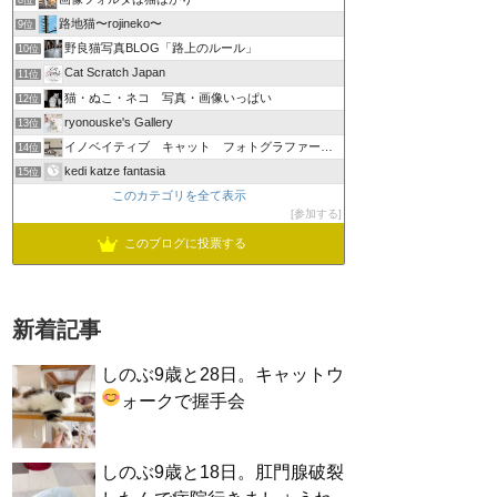
8位
路地猫〜rojineko〜
9位
野良猫写真BLOG「路上のルール」
10位
Cat Scratch Japan
11位
猫・ぬこ・ネコ 写真・画像いっぱい
12位
ryonouske's Gallery
13位
イノベイティブ キャット フォトグラファーズ グループ
14位
kedi katze fantasia
15位
このカテゴリを全て表示
参加する
このブログに投票する
新着記事
しのぶ9歳と28日。キャットウ
ォークで握手会
しのぶ9歳と18日。肛門腺破裂