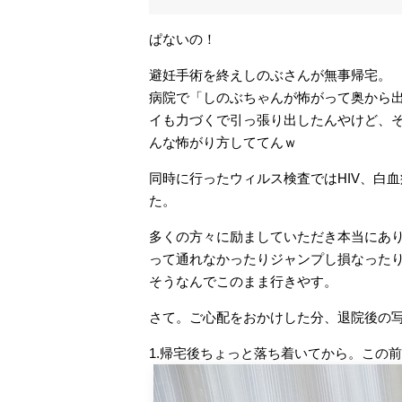
ぱないの！
避妊手術を終えしのぶさんが無事帰宅。
病院で「しのぶちゃんが怖がって奥から
イも力づくで引っ張り出したんやけど、
んな怖がり方しててんｗ
同時に行ったウィルス検査ではHIV、白
た。
多くの方々に励ましていただき本当にあ
って通れなかったりジャンプし損なった
そうなんでこのまま行きやす。
さて。ご心配をおかけした分、退院後の
1.帰宅後ちょっと落ち着いてから。この