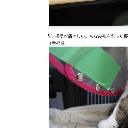
5.手術痕が痛々しい。ちなみ毛を剃った
（幸福感