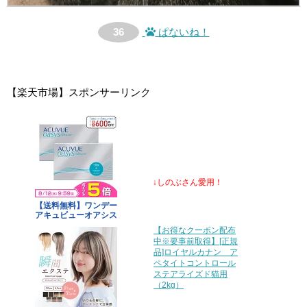
36
ぱないね！
【楽天市場】スポンサーリンク
↓しのぶさん愛用！
【お得なクーポン配布
中※要事前取得】[正規
品]ロイヤルカナン ア
ペタイトコントロール
ステアライズド猫用
（2kg）