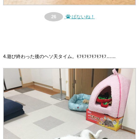
26
ぱないね！
4.遊び終わった後のヘソ天タイム。ﾓﾌﾓﾌﾓﾌﾓﾌﾓﾌﾓﾌ……