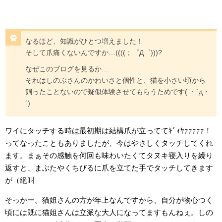
なるほど、知識がひとつ増えました！
そして爪痛くないんですか…((((；゜Д゜)))?
なぜこのブログを見るか…
それはしのぶさんのかわいさと個性と、猫を小さい頃から
飼ったことないので疑似体験させてもらうためです( ・`д・
´)
ワイにタッチする時は最初期は結構爪が立っててｷﾞｨﾔｧｧｧｧｧ！
ってなったこともありましたが、今はやさしくタッチしてくれ
ます。まぁその感触を何回も味わいたくてタヌキ寝入りを繰り
返すと、まぶたやくちびるに爪を立てた手でタッチしてきます
が（絶叫
そっかー。猫姐さんの方が年上なんですから、自分が物心つく
頃には既に猫姐さんは立派な大人になってますもんねぇ。しの