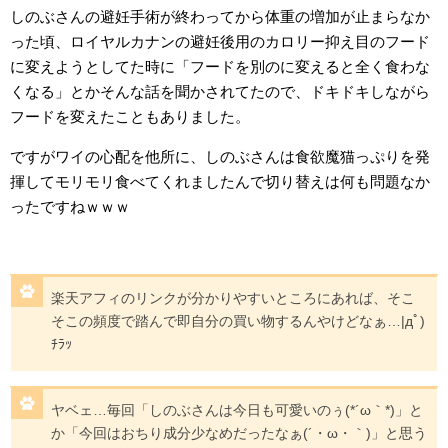
しのぶさんの避妊手術が終わってから体重の増加が止まらなか
った頃、ロイヤルカナンの避妊後用のカロリー抑え目のフード
に変えようとしてた時に「フードを別のに変えると全く食わな
くなる」とかそんな話を聞かされてたので、ドキドキしながら
フードを変えたこともありました。
ですがワイの心配を他所に、しのぶさんは食欲魔猫っぷりを発
揮してモリモリ食べてくれましたんで切り替えは何も問題なか
ったですねｗｗｗ
楽天アフィのリンクが分かりやすいところにあれば、そこ
そこの頻度で踏んで即自分の買い物するんやけどなぁ…|дﾟ)
ﾁﾗｯ
ヤベェ…毎回「しのぶさんは今日も可愛いのぅ(*´ω｀*)」と
か「今回はおちり成分少なめだったなぁ(´・ω・｀)」と思う