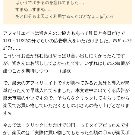
ばかりでポチるのを忘れてました…。
すまぬ…すまぬ…。
あと自分も楽天よく利用するんだけどなぁ…|дﾟ)ﾁﾗｯ
アフィリエイトは皆さんのご協力もあって昨日と今日だけで
11/1～11/22の分ぐらいの広告収入をいただけました。ｱﾘｶﾞﾃｪｱﾘ
ｶﾞﾃｪ……
こういうお金が絡む話はやっぱり言い出しにくかったんです
が、皆さんにお話ししてよかったです。いずれはしのぶ御殿が
建つことを期待しつつ……（強欲
で、楽天のアフィリエイトですが調べてみると意外と導入が簡
単だったんで早速入れてみました。本文途中に出てくる広告が
楽天市場のヤツですので、そちらをクリックしてもらってから
楽天でお買い物していただくとしのぶさんの売り上げとなりま
すｗ
今までは「クリックしただけで〇円」ってタイプだったんです
が、楽天のは「実際に買い物してもらった金額の〇％が楽天ポ