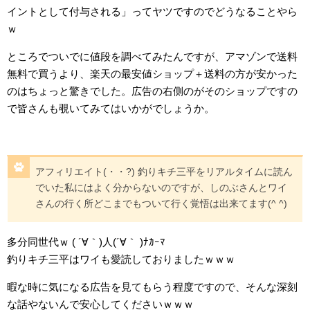
イントとして付与される」ってヤツですのでどうなることやら
ｗ
ところでついでに値段を調べてみたんですが、アマゾンで送料
無料で買うより、楽天の最安値ショップ＋送料の方が安かった
のはちょっと驚きでした。広告の右側のがそのショップですの
で皆さんも覗いてみてはいかがでしょうか。
アフィリエイト(・・?) 釣りキチ三平をリアルタイムに読ん
でいた私にはよく分からないのですが、しのぶさんとワイ
さんの行く所どこまでもついて行く覚悟は出来てます(^ ^)
多分同世代ｗ ( ´∀｀)人(´∀｀ )ﾅｶｰﾏ
釣りキチ三平はワイも愛読しておりましたｗｗｗ
暇な時に気になる広告を見てもらう程度ですので、そんな深刻
な話やないんで安心してくださいｗｗｗ