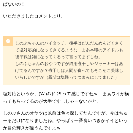
ぱないの！
いただきましたコメントより。
しのぶちゃんのハイタッチ、後半はだんだんめんどくさく
て塩対応的になってきてるような…まあ本職のアイドルも
後半戦は雑になってくるって言ってますしね。
しのぶちゃんのおやつですが猫用煮干しやジャーキーはあ
げてるんですか？煮干しは人間が食べてもそこそこ美味し
いらしいですが（親父は塩降ってつまみにしてました）
塩対応というか、(‘A`)ﾒﾝﾄﾞｸｻ って感じですねｗ まぁワイが構
ってもらってるのが大半ですししゃーないかと。
しのぶさんのオヤツは以前は色々探してたんですが、今はちゅ
ーるだけになりましたね。やっぱり一番食いつきがイイという
か目の輝きが違うんですよｗ