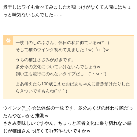
煮干しはワイも食べてみましたが塩っけがなくて人間にはちょ
っと味気ないもんでした……
一枚目のしのぶさん、休日の私に似ているw(*´-`)
そして猫のウインク初めて見ました！w(゜o゜)w
うちの猫はささみが好きです。
多分今の文化についていけないんでしょうw
飼い主も流行にのれないタイプだし…(´・ω・`)
まあ考えたら100歳こえたおばあちゃんに曾孫預けたりした
らきついですもんね(´▽｀)
ウインク(^_-)-☆は偶然の一枚です。多分あくびの終わり際だっ
たんやないかと推測ｗ
ささみ美味しいですやん。ちょっと若者文化に乗り切れない感
じが猫姐さんっぽくてｷｬﾜﾜやないですかｗ