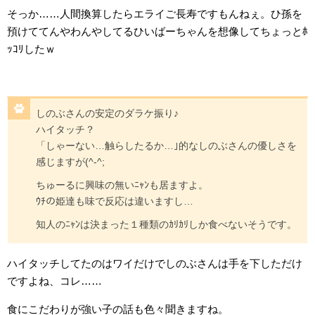
そっか……人間換算したらエライご長寿ですもんねぇ。ひ孫を
預けててんやわんやしてるひいばーちゃんを想像してちょっとﾎ
ｯｺﾘしたｗ
しのぶさんの安定のダラケ振り♪
ハイタッチ？
「しゃーない…触らしたるか…｣的なしのぶさんの優しさを
感じますが(^-^;
ちゅーるに興味の無いﾆｬﾝも居ますよ。
ｳﾁの姫達も味で反応は違いますし…
知人のﾆｬﾝは決まった１種類のｶﾘｶﾘしか食べないそうです。
ハイタッチしてたのはワイだけでしのぶさんは手を下しただけ
ですよね、コレ……
食にこだわりが強い子の話も色々聞きますね。