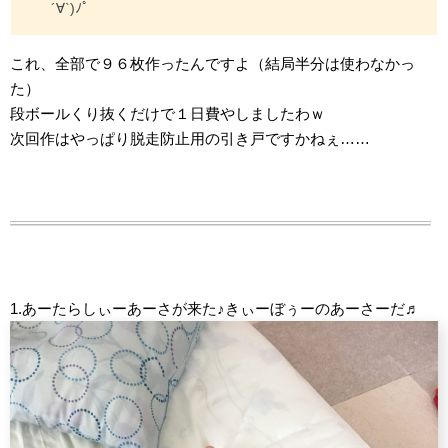
´∀`)ﾉﾟ
これ、全部で９６枚作ったんですよ（結局半分は使わなかっ
た）
段ボールくり抜くだけで１日費やしましたわｗ
次回作はやっぱり脱走防止用の引き戸ですかねぇ……
1.あーたらしぃーあーさが来た♪きぃーぼぅーのあーさーだ♬