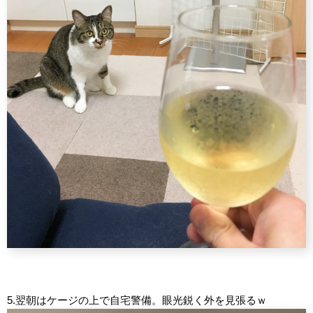
5.翌朝はケージの上で自宅警備。眼光鋭く外を見張るｗ