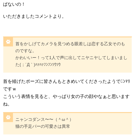
ぱないの！
いただきましたコメントより。
首をかしげてカメラを見つめる眼差しは恋する乙女そのも
のですな。
かわいいー！って1人で声に出してニヤニヤしてしまいまし
た(；´Д｀)ﾊｧﾊｧﾌﾝﾌﾝｿｳｿｳ
首を傾げたポーズに皆さんもときめいてくださったようでﾆﾝﾏﾘ
ですｗ
こういう表情を見ると、やっぱり女の子の顔やなぁと思います
ね。
ニャンコダンス〜〜（＾ω＾）
猫の手足パーの可愛さは異常