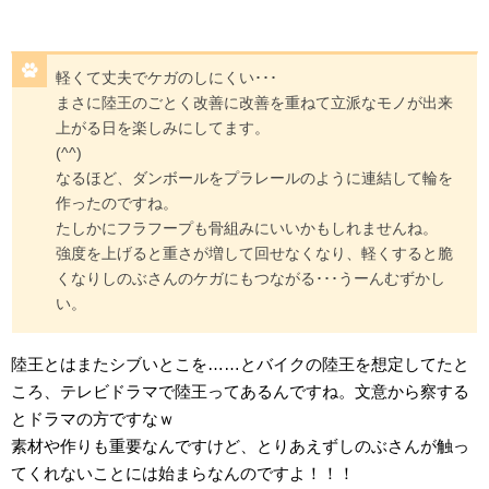
軽くて丈夫でケガのしにくい･･･
まさに陸王のごとく改善に改善を重ねて立派なモノが出来
上がる日を楽しみにしてます。
(^^)
なるほど、ダンボールをプラレールのように連結して輪を
作ったのですね。
たしかにフラフープも骨組みにいいかもしれませんね。
強度を上げると重さが増して回せなくなり、軽くすると脆
くなりしのぶさんのケガにもつながる･･･うーんむずかし
い。
陸王とはまたシブいとこを……とバイクの陸王を想定してたと
ころ、テレビドラマで陸王ってあるんですね。文意から察する
とドラマの方ですなｗ
素材や作りも重要なんですけど、とりあえずしのぶさんが触っ
てくれないことには始まらなんのですよ！！！