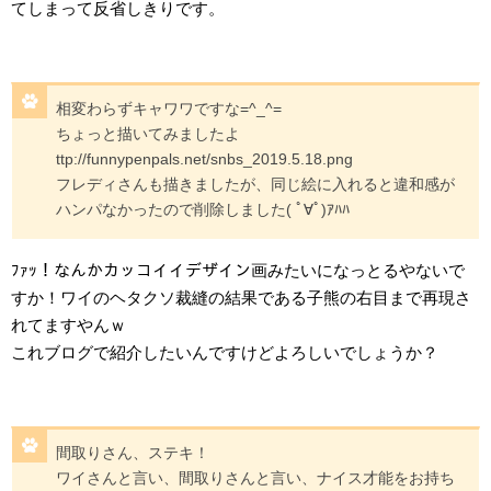
てしまって反省しきりです。
相変わらずキャワワですな=^_^=
ちょっと描いてみましたよ
ttp://funnypenpals.net/snbs_2019.5.18.png
フレディさんも描きましたが、同じ絵に入れると違和感が
ハンパなかったので削除しました( ﾟ∀ﾟ)ｱﾊﾊ
ﾌｧｯ！なんかカッコイイデザイン画みたいになっとるやないで
すか！ワイのヘタクソ裁縫の結果である子熊の右目まで再現さ
れてますやんｗ
これブログで紹介したいんですけどよろしいでしょうか？
間取りさん、ステキ！
ワイさんと言い、間取りさんと言い、ナイス才能をお持ち