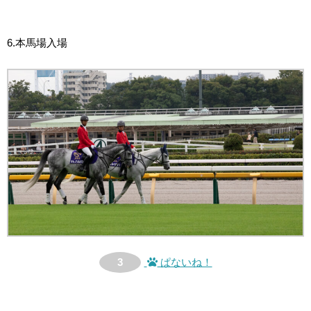
6.本馬場入場
3
ぱないね！