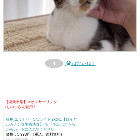
4
ぱないね！
【楽天市場】スポンサーリンク
↓しのぶさん愛用！
猫用 ユリナリーS/Oライト 2kgx1【ロイヤ
ルカナン食事療法食】 ※ 「認証はこちら」
からカートに入れてください
価格：5,998円（税込、送料無料)
(2025/6/29時点)