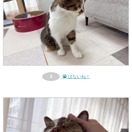
4
ぱないね！