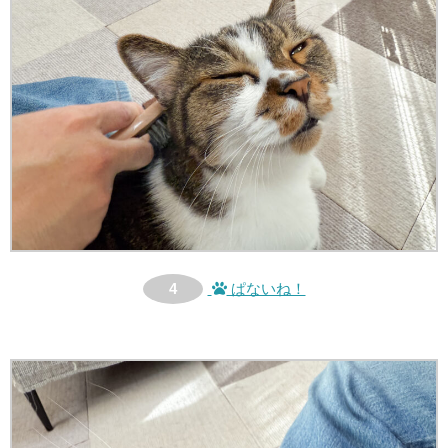
4
ぱないね！