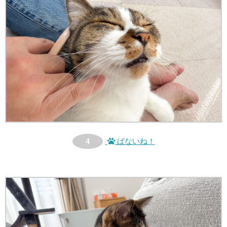
4
ぱないね！