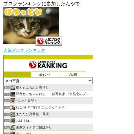
ブログランキングに参加したんやで
人気ブログランキング
ランキング
ポイント
ブロ画
猫ともふもふと彩りと
1位
野良ねこちゃんねる。 猫写真家・沖 昌之のブログ
2位
4にゃん日記＋
3位
ねこ 猫 ネコ好きは とまらニャィッ
4位
またたび寫眞舘二号店
5位
おはけねこ
6位
画像フォルダは猫ばかり
7位
ぱないの！