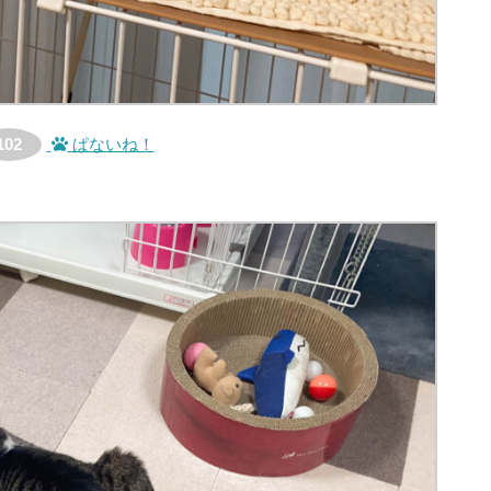
102
ぱないね！