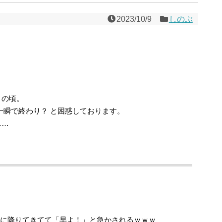
2023/10/9
しのぶ
この頃。
一瞬で終わり？ と困惑しております。
……
下に降りてきてて「早よ！」と急かされるｗｗｗ