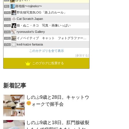
8位
路地猫〜rojineko〜
9位
野良猫写真BLOG「路上のルール」
10位
Cat Scratch Japan
11位
猫・ぬこ・ネコ 写真・画像いっぱい
12位
ryonouske's Gallery
13位
イノベイティブ キャット フォトグラファーズ グループ
14位
kedi katze fantasia
15位
このカテゴリを全て表示
参加する
このブログに投票する
新着記事
しのぶ9歳と28日。キャットウ
ォークで握手会
しのぶ9歳と18日。肛門腺破裂