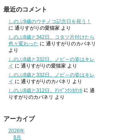
最近のコメント
しのぶ9歳のウチノコ記念日を祝う！
に
通りすがりの愛猫家
より
しのぶ8歳と342日。コタツ片付けたら
色々変わった
に
通りすがりのカバネリ
より
しのぶ8歳と332日。ノビ～の姿はキレ
イ
に
通りすがりの愛猫家
より
しのぶ8歳と332日。ノビ～の姿はキレ
イ
に
通りすがりのカバネリ
より
しのぶ8歳と312日。ｱﾝﾊﾟﾝｸﾝｶｸﾝｶ
に
通
りすがりのカバネリ
より
アーカイブ
2026年
8月