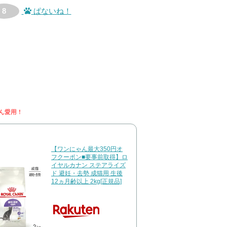
8
ぱないね！
ん愛用！
【ワンにゃん最大350円オ
フクーポン■要事前取得】ロ
イヤルカナン ステアライズ
ド 避妊・去勢 成猫用 生後
12ヵ月齢以上 2kg[正規品]