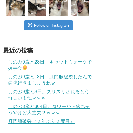
Follow on Instagram
最近の投稿
しのぶ9歳と28日。キャットウォークで
握手会
しのぶ9歳と18日。肛門腺破裂したんで
病院行きましょうねｗ
しのぶ9歳と8日。スリスリされるとう
れしいよねｗｗｗ
しのぶ8歳と364日。タワーから落ちそ
うやけど大丈夫？ｗｗｗ
肛門腺破裂（２年ぶり２度目）