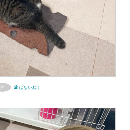
74
ぱないね！