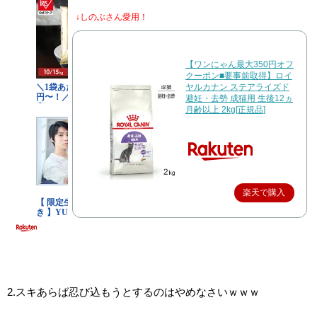
↓しのぶさん愛用！
【ワンにゃん最大350円オフ
クーポン■要事前取得】ロイ
ヤルカナン ステアライズド
避妊・去勢 成猫用 生後12ヵ
月齢以上 2kg[正規品]
楽天で購入
2.スキあらば忍び込もうとするのはやめなさいｗｗｗ