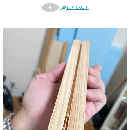
4
ぱないね！