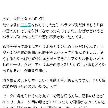
さて、今回は久々のDIY回。
だいぶ前に
二重窓
を作りましたが、ベランダ側だけでもう片側
の窓の方には手を付けてなかったんですよね。なぜかというと
ベランダ側で作った二重窓に不満があったんです。
窓枠を作って裏側にアクリル板をネジ止めしただけなんで、ネ
ジとネジの間の隙間から若干冷気が入ってくるんですよね。そ
うするとやっぱり窓枠に溝を掘ってそこにアクリル板をハメ込
むのが一番。ただ、アクリル板の厚さ2ミリに適した溝をどうや
って掘るか、が重要課題に。
溝を掘るのはトリマーという電動工具があるんですが、2ミリ幅
の溝を掘るための刃が見つからず。
で、次に考えられるのは丸ノコで溝を切る方法。窓枠の太さが
30ミリ。丸ノコの刃の厚さが1.6ミリなんで両端から14ミリのと
ころから溝を切れば2ミリの溝ができるやん！と妄想。