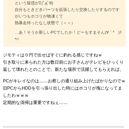
という疑惑がΣ(ﾟдﾟlll)
自分もときどきパーツを拡張したり交換したりするのです
がいつもホコリが物凄くて
熱暴走待ったなし状態で（＞＜）
…あ！そうか新しいPCでしたか！どーもすまそん(∀｀*ゞ)ﾃ
ﾍｯ
ジモティは０円で出せばすぐに釣れる感じですねｗ
引き取りに来られた方は数日前にお子さんがテレビをひっくり
返して壊れたとのことで。新たな場所で活躍してもらえれば。
PCがキレイなのは……お察しの通り組み上げたばかりなのでｗ
旧PCからHDDを引っ張り出した時にはホコリが塊になってま
したわｗｗｗ
定期的な清掃は重要ですねぇ……