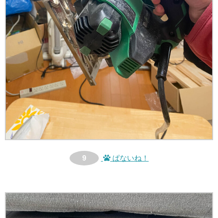
9
ぱないね！