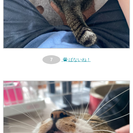
7
ぱないね！