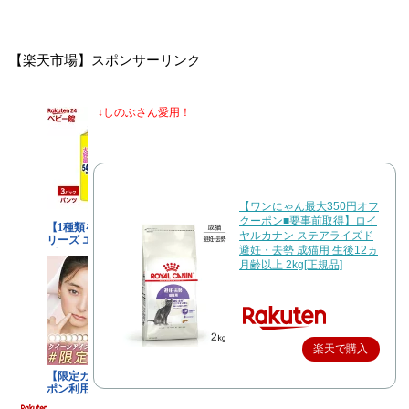
【楽天市場】スポンサーリンク
↓しのぶさん愛用！
【ワンにゃん最大350円オフ
クーポン■要事前取得】ロイ
ヤルカナン ステアライズド
避妊・去勢 成猫用 生後12ヵ
月齢以上 2kg[正規品]
楽天で購入