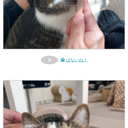
9
ぱないね！