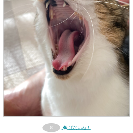
8
ぱないね！