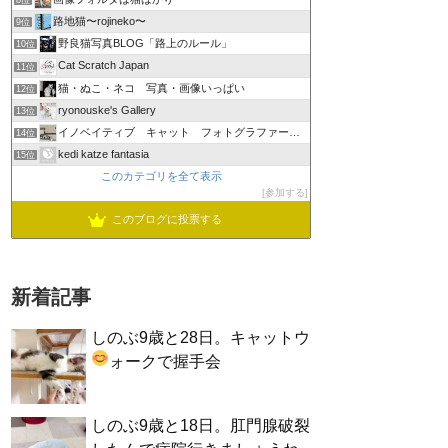
8位
路地猫〜rojineko〜
9位
野良猫写真BLOG「路上のルール」
10位
Cat Scratch Japan
11位
猫・ぬこ・ネコ 写真・画像いっぱい
12位
ryonouske's Gallery
13位
イノベイティブ キャット フォトグラファーズ グループ
14位
kedi katze fantasia
15位
このカテゴリを全て表示
参加する
このブログに投票する
新着記事
しのぶ9歳と28日。キャットウ
ォークで握手会
しのぶ9歳と18日。肛門腺破裂