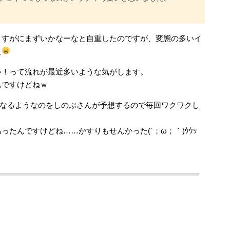
さすがにまずいかなーなと自重したのですが、変態の多いイ
ぇ
ゃ！って流れが最近多いような気がします。
んですけどねｗ
円になるようなのをしのぶさんが予想するので毎回ワクワクし
たんですけどね……かすりもせんかった(´；ω；｀)ｳｳｯ