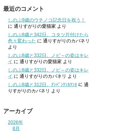
最近のコメント
しのぶ9歳のウチノコ記念日を祝う！
に
通りすがりの愛猫家
より
しのぶ8歳と342日。コタツ片付けたら
色々変わった
に
通りすがりのカバネリ
より
しのぶ8歳と332日。ノビ～の姿はキレ
イ
に
通りすがりの愛猫家
より
しのぶ8歳と332日。ノビ～の姿はキレ
イ
に
通りすがりのカバネリ
より
しのぶ8歳と312日。ｱﾝﾊﾟﾝｸﾝｶｸﾝｶ
に
通
りすがりのカバネリ
より
アーカイブ
2026年
8月