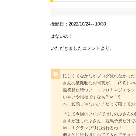
撮影日：2022/10/24～10/30
ぱないの！
いただきましたコメントより。
忙しくてなかなかブログ見れなかった
さんの破廉恥なお写真が…！(*´Д`)ﾊｧﾊ
最初見た時つい「エッロ！マジエッッ
いやいや眼福ですなぁ(*´ω｀*)
へ、変態じゃないよ！だって猫ってお
そして今回のブログではしのぶさんの
さすがはしのぶさん、競馬予想だけで
Ｍ－１グランプリに出れるね！
個人的にはお皿におてて入れてチョイ