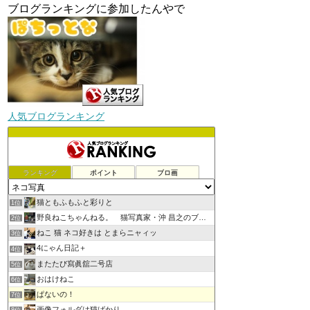
ブログランキングに参加したんやで
人気ブログランキング
ランキング
ポイント
ブロ画
猫ともふもふと彩りと
1位
野良ねこちゃんねる。 猫写真家・沖 昌之のブログ
2位
ねこ 猫 ネコ好きは とまらニャィッ
3位
4にゃん日記＋
4位
またたび寫眞舘二号店
5位
おはけねこ
6位
ぱないの！
7位
画像フォルダは猫ばかり