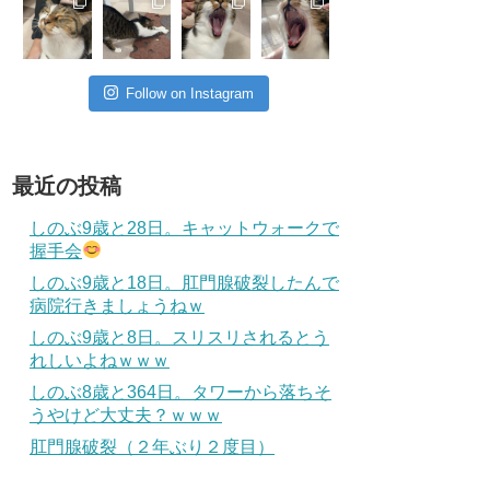
Follow on Instagram
最近の投稿
しのぶ9歳と28日。キャットウォークで
握手会
しのぶ9歳と18日。肛門腺破裂したんで
病院行きましょうねｗ
しのぶ9歳と8日。スリスリされるとう
れしいよねｗｗｗ
しのぶ8歳と364日。タワーから落ちそ
うやけど大丈夫？ｗｗｗ
肛門腺破裂（２年ぶり２度目）