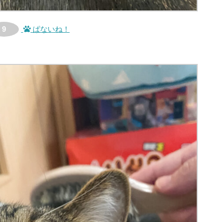
9
ぱないね！