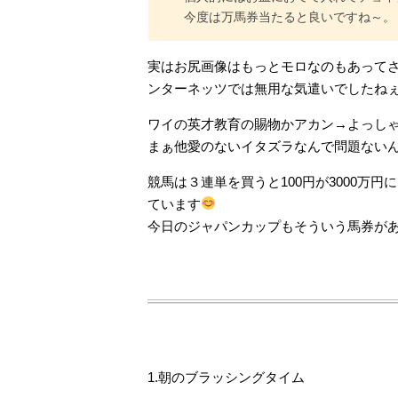
今度は万馬券当たると良いですね～。
実はお尻画像はもっとモロなのもあって
ンターネッツでは無用な気遣いでしたね
ワイの英才教育の賜物かアカン→よっし
まぁ他愛のないイタズラなんで問題ない
競馬は３連単を買うと100円が3000万
ています
今日のジャパンカップもそういう馬券があっ
1.朝のブラッシングタイム