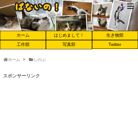
ホーム
はじめまして！
生き物部
工作部
写真部
Twitter
ホーム
しのぶ
スポンサーリンク