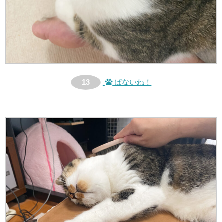
13
ぱないね！