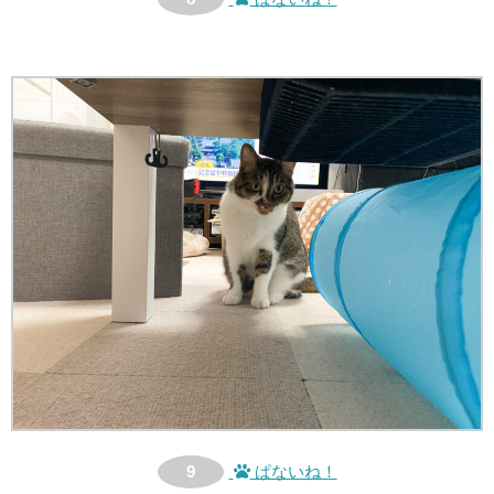
9
ぱないね！