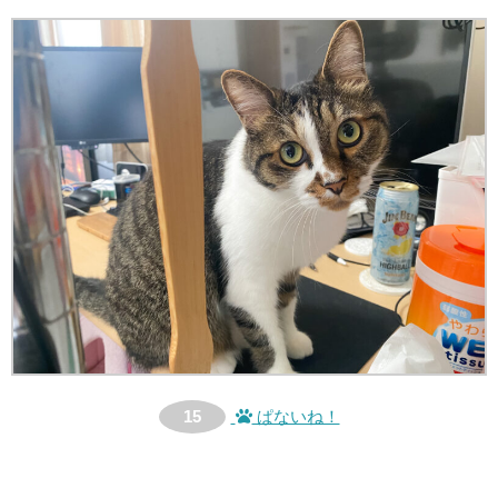
15
ぱないね！