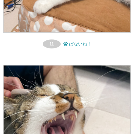
11
ぱないね！