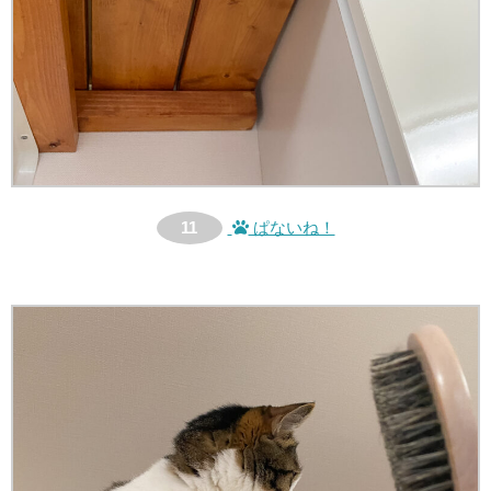
11
ぱないね！