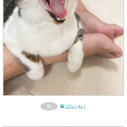
11
ぱないね！