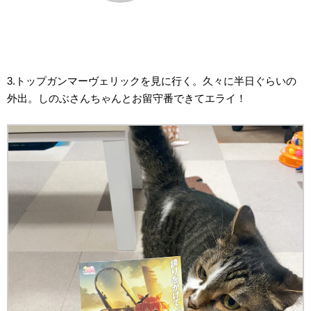
3.トップガンマーヴェリックを見に行く。久々に半日ぐらいの
外出。しのぶさんちゃんとお留守番できてエライ！