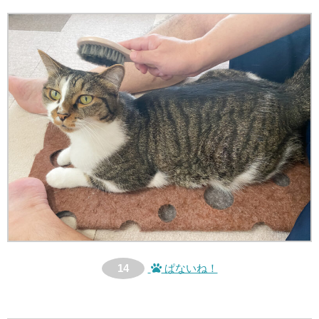
14
ぱないね！