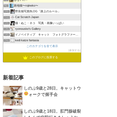
8位
路地猫〜rojineko〜
9位
野良猫写真BLOG「路上のルール」
10位
Cat Scratch Japan
11位
猫・ぬこ・ネコ 写真・画像いっぱい
12位
ryonouske's Gallery
13位
イノベイティブ キャット フォトグラファーズ グループ
14位
kedi katze fantasia
15位
このカテゴリを全て表示
参加する
このブログに投票する
新着記事
しのぶ9歳と28日。キャットウ
ォークで握手会
しのぶ9歳と18日。肛門腺破裂