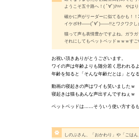
ようこそ五十路へ！( ﾟ∀ﾟ)ｱﾊﾊ 
確かに声がリーダーに似てるかも！！Σ(ﾟд
イケボｷﾀ――(ﾟ∀ﾟ)――!!とワクワク
猫って声も表情豊かですよね。ガラガ
それにしてもペットベッドｗｗｗすご
お祝い頂きありがとうございます。
ワイの声は年齢よりも随分若く思われる
年齢を知ると「そんな年齢だとは」とな
動画の寝起きの声はワイも笑いましたｗ
寝起きは猫もあんな声出すんですねぇｗ
ペットベッドは……そういう使い方する
しのぶさん、「おかわり」や「ごはん」に