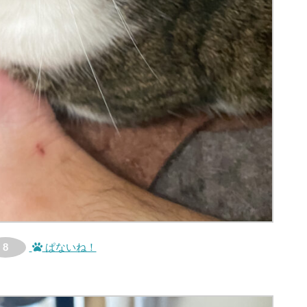
8
ぱないね！