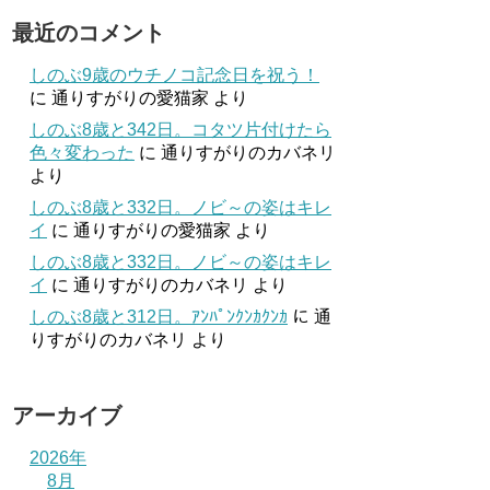
最近のコメント
しのぶ9歳のウチノコ記念日を祝う！
に
通りすがりの愛猫家
より
しのぶ8歳と342日。コタツ片付けたら
色々変わった
に
通りすがりのカバネリ
より
しのぶ8歳と332日。ノビ～の姿はキレ
イ
に
通りすがりの愛猫家
より
しのぶ8歳と332日。ノビ～の姿はキレ
イ
に
通りすがりのカバネリ
より
しのぶ8歳と312日。ｱﾝﾊﾟﾝｸﾝｶｸﾝｶ
に
通
りすがりのカバネリ
より
アーカイブ
2026年
8月