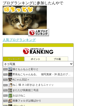
ブログランキングに参加したんやで
人気ブログランキング
ランキング
ポイント
ブロ画
猫ともふもふと彩りと
1位
野良ねこちゃんねる。 猫写真家・沖 昌之のブログ
2位
4にゃん日記＋
3位
ねこ 猫 ネコ好きは とまらニャィッ
4位
またたび寫眞舘二号店
5位
おはけねこ
6位
画像フォルダは猫ばかり
7位
ぱないの！