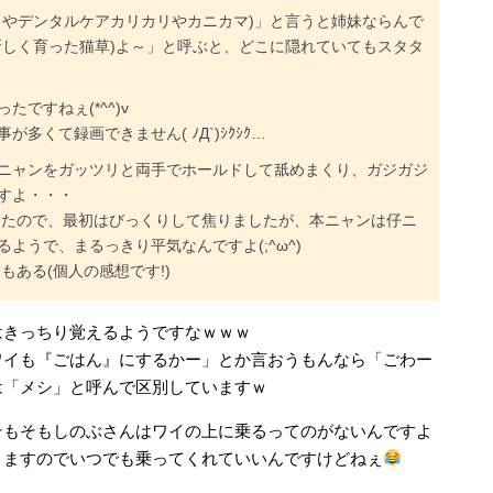
リやデンタルケアカリカリやカニカマ)」と言うと姉妹ならんで
新しく育った猫草)よ～」と呼ぶと、どこに隠れていてもスタタ
ですねぇ(*^^)v
多くて録画できません( ﾉД`)ｼｸｼｸ…
ニャンをガッツリと両手でホールドして舐めまくり、ガジガジ
すよ・・・
てたので、最初はびっくりして焦りましたが、本ニャンは仔ニ
ようで、まるっきり平気なんですよ(;^ω^)
もある(個人の感想です!)
はきっちり覚えるようですなｗｗｗ
ワイも『ごはん』にするかー」とか言おうもんなら「ごわー
は「メシ」と呼んで区別していますｗ
そもそもしのぶさんはワイの上に乗るってのがないんですよ
りますのでいつでも乗ってくれていいんですけどねぇ