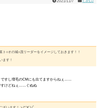
2021/11/7
しのぶ
某ト○オの城○茂リーダーをイメージしておきます！！
います！
さですし増毛のCMにも出てますからねぇ……
ですけどねぇ……ぐぬぬ
ます！ヽ(*´∀`)ﾉﾟ