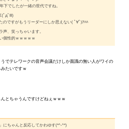
やはり年下でしたが一緒の世代ですね。
ﾟlll)
したのですがもうリーダーにしか思えない( ﾟ∀ﾟ)ｱﾊﾊ
ラ声、笑っちゃいます。
い個性的ｗｗｗｗｗ
ようでテレワークの音声会議だけしか面識の無い人がワイの
るみたいですｗ
もんとちゃうんですけどねぇｗｗｗ
ちゃんと反応してかわゆす(*^-^*)