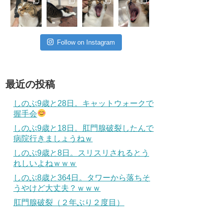
Follow on Instagram
最近の投稿
しのぶ9歳と28日。キャットウォークで
握手会
しのぶ9歳と18日。肛門腺破裂したんで
病院行きましょうねｗ
しのぶ9歳と8日。スリスリされるとう
れしいよねｗｗｗ
しのぶ8歳と364日。タワーから落ちそ
うやけど大丈夫？ｗｗｗ
肛門腺破裂（２年ぶり２度目）