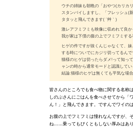
ウチの姉妹も朝晩の「おやつ(カリカ
スタンバイしますし、「フレッシュ(
タタッと飛んできます( ´艸｀)
激レアフミフミも映像に収めれて良かった
我が家は下僕の腹の上でフミフミする事が
ヒゲの件ですが抜くんじゃなくて、妹
する時についでにカジリ切ってるんで
猫様のヒゲは切ったらダメ!って知っ
ャンの時から通常モードと認識している
結論:猫様のヒゲは無くても平気な場合
皆さんのところでも食べ物に関する名称
しのぶさんにごはんを食べさせてから「
ん！」と飛んできます。ですんでワイの
お腹の上でフミフミは憧れなんですが、
ね……乗ってもびくともしない厚みはあ