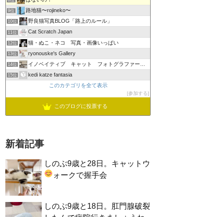
8位
路地猫〜rojineko〜
9位
野良猫写真BLOG「路上のルール」
10位
Cat Scratch Japan
11位
猫・ぬこ・ネコ 写真・画像いっぱい
12位
ryonouske's Gallery
13位
イノベイティブ キャット フォトグラファーズ グループ
14位
kedi katze fantasia
15位
このカテゴリを全て表示
参加する
このブログに投票する
新着記事
しのぶ9歳と28日。キャットウ
ォークで握手会
しのぶ9歳と18日。肛門腺破裂