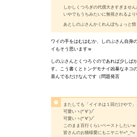
しかしくつろぎの代償大きすぎません
いやでもうちみたいに無視されるよりいい
あとしのぶさんかくれんぼちょっと惜
ワイの手をはむはむか、しのぶさん自身
イもそう思いますｗ
しのぶさんとくつろぐのであれば少しば
す。こう書くとトンデモナイ凶暴なネコ
喜んでるだけなんです（問題発言
またしても「イイネは１回だけやで」って
可愛いヽ(*´∀`)ﾉﾟ
可愛いヽ(*´∀`)ﾉﾟ
このまま百行くらいペーストしたいｗ
皆さんのお猫様愛にもニヤニヤ=^_^=