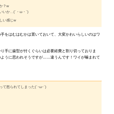
か？w
か…(´・ω・`)
しい感じw
の手をはむはむかは置いておいて、大変かわいらしいのはワ
かり手に歯型が付くぐらいは必要経費と割り切っておりま
のように思われそうですが……違うんです！ワイが噛まれて
怒られてしまった(´･ω･`)