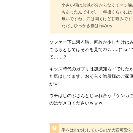
小さい頃は加減が分からなくてマジ噛
もあったんですが、１年後くらいには
無いですね、穴は開くけど甘噛みです
ただしひっかき傷は諦め(ry
ソファー下に潜る時、何故か少しだけは
こちらとしてはそれを見てﾌﾌﾌ……(*´ω
て……？
キッズ時代のガブリは加減知らずでした
た気はしてます。おそらく他所様のご家
がｗ
ウチはしのぶさんとじゃれ合う「ケンカ
のはヤメロくださいｗｗｗ
手をはむはむしているのが大変可愛ら