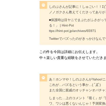
しのぶさんが記事に！しゅごい！！Σ(ﾟдﾟ
ノノガクさん教えてくださってありがとう
■保護時は目ヤニでまぶたがふさがっ
る！」 | Hint-Pot
ttps://hint-pot.jp/archives/65971
Twitterでバズったのがきっかけなんですね
この件を今回は詳細にお伝えします。
中々楽しい貴重な経験をさせていただき
あ！ホンマや！しのぶさんがYahoo
これが…バズるという事か…( ﾟДﾟ)
また全国に親戚のオッチャンオバチャ
しまった…上のコメント『覗く』が『除
ワ、ワシは悪くないんじゃ！予測変換