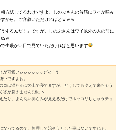
ぁ粗方試してるわけですよ。しのぶさんの首筋にワイが噛み
ですから。ご容赦いただければとｗｗｗ
どうするんだ！」ですが、しのぶさんはワイ以外の人の前に
せぬｗ
ので生暖かい目で見ていただければと思います
可愛いぃぃぃぃぃぃ(*´ω｀*)
凄いですよね。
のコは湯たんぽの上で寝てますが、どうしても冷えて来ちゃう
姿が見えません(´Д⊂ヽ
えたり、まん丸い膨らみが見えるだけでホッコリしちゃうチョ
になってるので、無理して治そうとした事はないですねぇ。