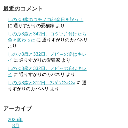
最近のコメント
しのぶ9歳のウチノコ記念日を祝う！
に
通りすがりの愛猫家
より
しのぶ8歳と342日。コタツ片付けたら
色々変わった
に
通りすがりのカバネリ
より
しのぶ8歳と332日。ノビ～の姿はキレ
イ
に
通りすがりの愛猫家
より
しのぶ8歳と332日。ノビ～の姿はキレ
イ
に
通りすがりのカバネリ
より
しのぶ8歳と312日。ｱﾝﾊﾟﾝｸﾝｶｸﾝｶ
に
通
りすがりのカバネリ
より
アーカイブ
2026年
8月