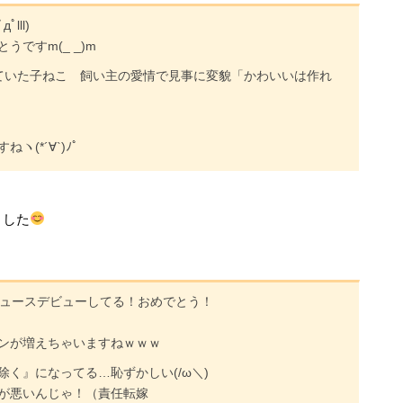
lll)
ですm(_ _)m
ていた子ねこ 飼い主の愛情で見事に変貌「かわいいは作れ
ヽ(*´∀`)ﾉﾟ
ました
!ニュースデビューしてる！おめでとう！
ンが増えちゃいますねｗｗｗ
く』になってる…恥ずかしい(/ω＼)
が悪いんじゃ！（責任転嫁