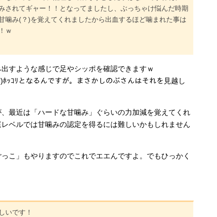
みされてギャー！！となってましたし、ぶっちゃけ悩んだ時期
甘噛み(？)を覚えてくれましたから出血するほど噛まれた事は
！ｗ
み出すような感じで足やシッポを確認できますｗ
｀*)ﾎｯｺﾘとなるんですが。まさかしのぶさんはそれを見越し
が、最近は「ハードな甘噛み」ぐらいの力加減を覚えてくれ
庭レベルでは甘噛みの認定を得るには難しいかもしれません
ごっこ」もやりますのでこれでエエんですよ。でもひっかく
しいです！