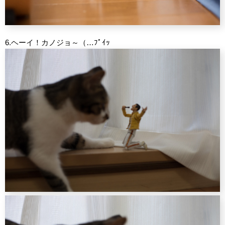
6.ヘーイ！カノジョ～（…ﾌﾟｲｯ