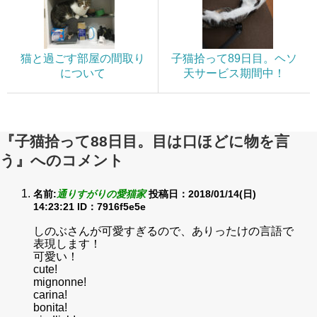
猫と過ごす部屋の間取り
子猫拾って89日目。ヘソ
について
天サービス期間中！
『子猫拾って88日目。目は口ほどに物を言
う』へのコメント
名前:
通りすがりの愛猫家
投稿日：2018/01/14(日)
14:23:21
ID：7916f5e5e
しのぶさんが可愛すぎるので、ありったけの言語で
表現します！
可愛い！
cute!
mignonne!
carina!
bonita!