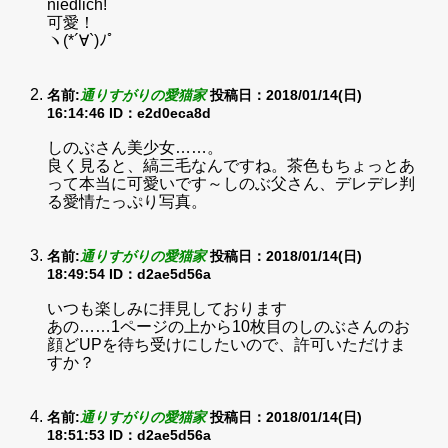
niedlich!
可愛！
ヽ(*´∀`)ﾉﾟ
名前:
通りすがりの愛猫家
投稿日：2018/01/14(日)
16:14:46
ID：e2d0eca8d
しのぶさん美少女……。
良く見ると、縞三毛なんですね。茶色もちょっとあ
って本当に可愛いです～しのぶ父さん、デレデレ判
る愛情たっぷり写真。
名前:
通りすがりの愛猫家
投稿日：2018/01/14(日)
18:49:54
ID：d2ae5d56a
いつも楽しみに拝見しております
あの……1ページの上から10枚目のしのぶさんのお
顔どUPを待ち受けにしたいので、許可いただけま
すか？
名前:
通りすがりの愛猫家
投稿日：2018/01/14(日)
18:51:53
ID：d2ae5d56a