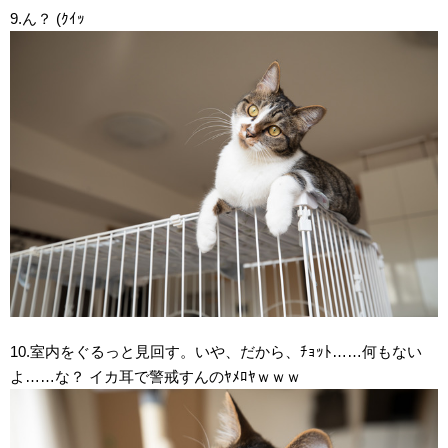
9.ん？ (ｸｲｯ
10.室内をぐるっと見回す。いや、だから、ﾁｮｯﾄ……何もない
よ……な？ イカ耳で警戒すんのﾔﾒﾛﾔｗｗｗ