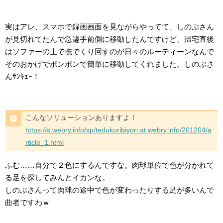
実はアレ、スマホで録画画面を見ながらやってて、しのぶさん
が見切れてたんで急遽手前側に移動したんですけど、帰宅直後
はソファーの上で撫でくり回すのが日々のルーティーンなんで
そのおかげでポンポンで簡単に移動してくれました。しのぶさ
んｻﾝｷｭｰ！
こんなソリューションありますよ！
https://s.webry.info/sp/tedukuribiyori.at.webry.info/201204/a
rticle_1.html
ふむ……自分で２色にするんですな。肉球単位で色が分かれて
る足を探してみんとイカンな。
しのぶさんって肉球の途中で色が変わったりする足が多いんで
曲者ですわｗ